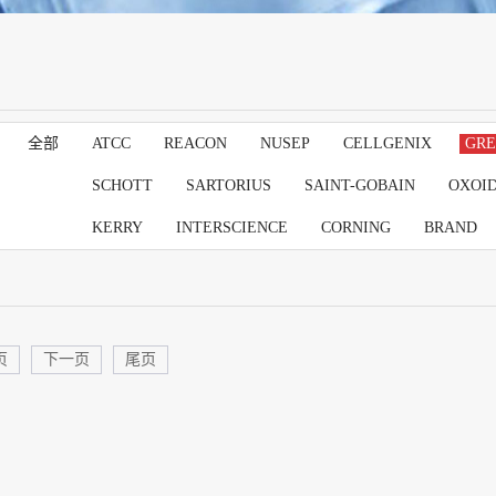
全部
ATCC
REACON
NUSEP
CELLGENIX
GRE
SCHOTT
SARTORIUS
SAINT-GOBAIN
OXOI
KERRY
INTERSCIENCE
CORNING
BRAND
页
下一页
尾页