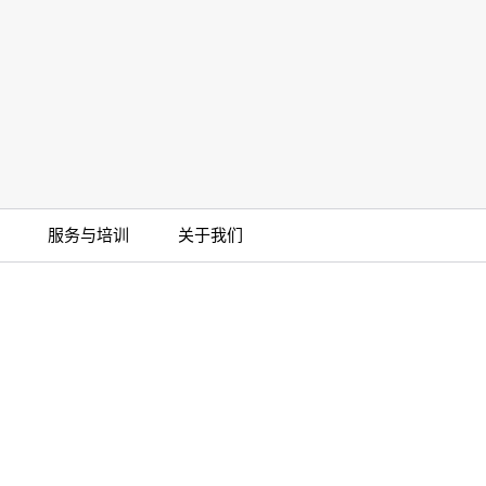
管卡箍
BarbLock®超安全软管卡箍(1)
More
服务与培训
关于我们