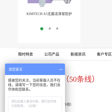
KIMTECH A5无菌洁净室防护
BarbLock®超安全软
服
More
More
限时特卖
公司产品
新闻资讯
客户专区
咨询专线
请您留言
020-34821111（50条线）
感谢您的关注，当前客服人员不在
线，请填写一下您的信息，我们会
尽快和您联系。
客服热线：020-34821111（50条线）
传真：020-34820098