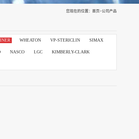
您现在的位置：
首页
>
公司产品
INER
WHEATON
VP-STERICLIN
SIMAX
D
NASCO
LGC
KIMBERLY-CLARK