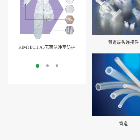
管道端头连接件
KIMTECH A5无菌洁净室防护
BarbLock®超安全软管卡箍
服
More
More
管道