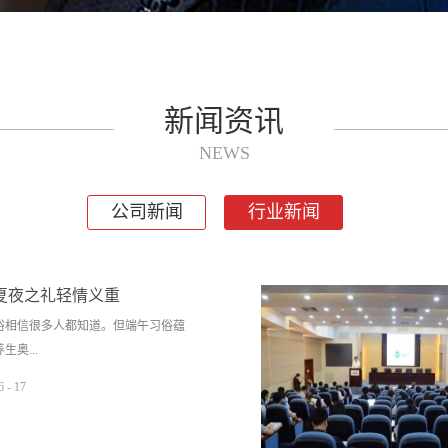
新闻资讯
NEWS
公司新闻
行业新闻
粽夏夜之礼轻情义重
俗相信很多人都知道。但端午习俗蕴
奥...
6
-
17
人留下的智慧结晶，瑞科和大家一起
订购有礼年来，作为实验室产品领域