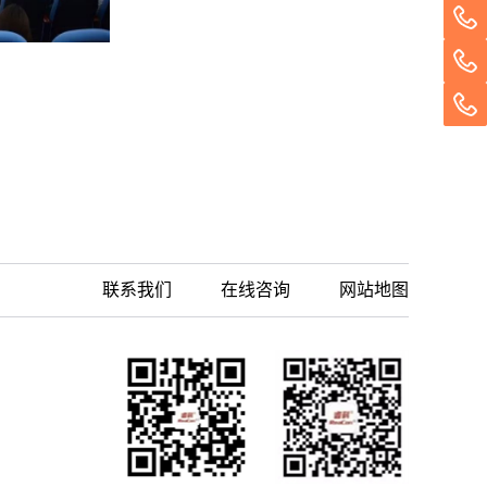
华东地区的百余位来自食品环境领域的企业检测
实验室、出入境检验检疫、疾控、药检、第三方
实验室的专业技术人员及高级管理人员出席。主
办方特地邀请了多位标准物质研究行业的国内外
专家分享了标准品生产、管理、实际应用以及实
验室能力验证等方面的知识。上海计量院韩瑜副
院长出席了本次会议，并致欢迎辞。韩院长在致
辞中简要介绍了上海计量院的基本情况，并表示
上海计量院在持续开展计量技术研究的同时，也
非常关注与用户和国际高水平实验室的交流合
作。上海计量院曾联合LGC英国总部，面向中国
联系我们
在线咨询
网站地图
的检测行业专家，在上海组织全英文的“分析方
法验证”的专题培训。此次联合举办研讨会更加
强了上海计量院与LGC的合作，为持续追踪产业
发展需求，对标国际水平提供了更多的平台和机
会。LGC标准品中国区总经理孔祥锋对于上海计
量院为此次合作所做出的各种支持表达了极高的
赞誉，LGC集团前身为英国政府化学家实验室，