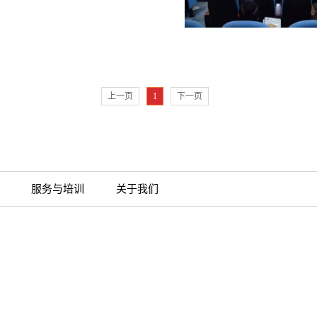
商、制造商和全球供应商，康宁生命
究者合作，为提高产能及促进突破性
新的解决方案。”生命科学实验室产
的实验室器皿，以及用于细胞培养研
艺、基 因组学、药物发现、微生物
上一页
1
下一页
特殊表面、培养基和试剂。瑞科作为
牌的合作伙伴，为您竭诚提供实验室
服务与培训
关于我们