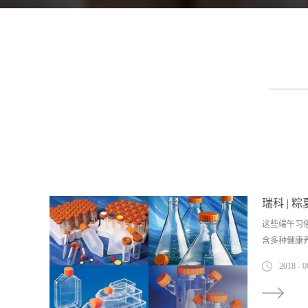
瑞科 | 
这些端午习
含多种健康养生
2018
-
0
妙和中国古
来了解下。