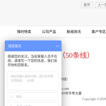
首页
上一
限时特卖
公司产品
新闻资讯
客户专区
咨询专线
请您留言
020-34821111（50条线）
感谢您的关注，当前客服人员不在
线，请填写一下您的信息，我们会
尽快和您联系。
客服热线：020-34821111（50条线）
传真：020-34820098
邮箱：support-reacon@huayueco.com
地址：广州市番禺区兴南大道483号华粤大厦
Copyright 