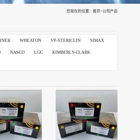
您现在的位置：
首页
>
公司产品
INER
WHEATON
VP-STERICLIN
SIMAX
D
NASCO
LGC
KIMBERLY-CLARK