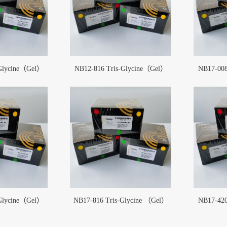
-Glycine（Gel）
NB12-816 Tris-Glycine（Gel）
NB17-008
箍(1)
BarbLock®超安全软管卡箍
More
-Glycine（Gel）
NB17-816 Tris-Glycine （Gel）
NB17-420