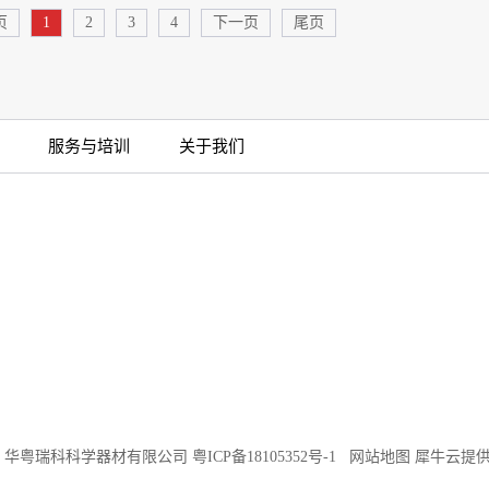
页
1
2
3
4
下一页
尾页
服务与培训
关于我们
©2018 华粤瑞科科学器材有限公司
粤ICP备18105352号-1
网站地图
犀牛云提