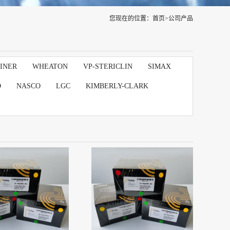
您现在的位置：
首页
>
公司产品
INER
WHEATON
VP-STERICLIN
SIMAX
D
NASCO
LGC
KIMBERLY-CLARK