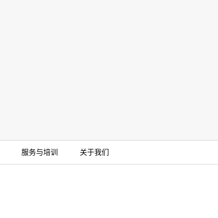
管卡箍
BarbLock®超安全软管卡箍(1)
More
服务与培训
关于我们