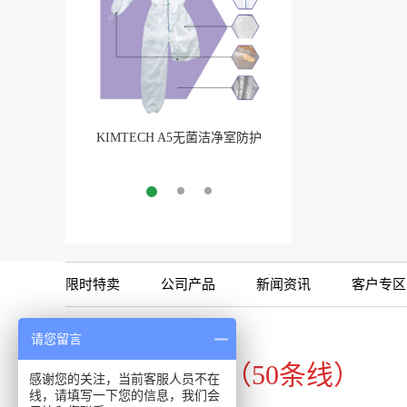
KIMTECH A5无菌洁净室防护
BarbLock®超安全软
服
More
More
限时特卖
公司产品
新闻资讯
客户专区
咨询专线
请您留言
020-34821111（50条线）
感谢您的关注，当前客服人员不在
线，请填写一下您的信息，我们会