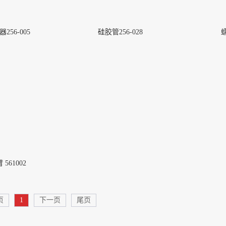
56-005
硅胶管256-028
蠕
561002
页
1
下一页
尾页