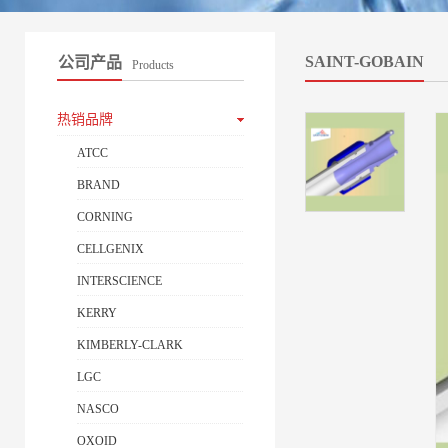
SAINT-GOBAIN
公司产品
Products
热销品牌
ATCC
BRAND
CORNING
CELLGENIX
INTERSCIENCE
KERRY
KIMBERLY-CLARK
LGC
NASCO
OXOID