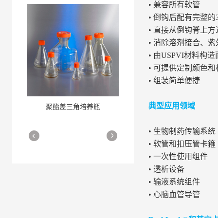
• 兼容所有软管
• 倒钩后配有完整的
• 直接从倒钩脊上方
• 消除溶剂接合、
• 由USPVI材料构
• 可提供定制颜色
• 组装简单便捷
典型应用领域
聚酯盖三角培养瓶
三角培养瓶
More
More
• 生物制药传输系统
• 软管和扣压管卡箍
• 一次性使用组件
• 透析设备
• 输液系统组件
• 心脑血管导管
细胞培养瓶