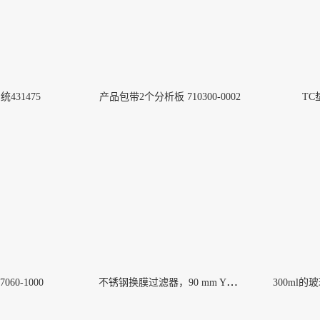
431475
产品包带2个分析板 710300-0002
TC垫
箍(1)
BarbLock®超安全软管卡箍
More
不锈钢换膜过滤器，90 mm YY3009000
060-1000