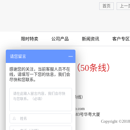
首页
上一
限时特卖
公司产品
新闻资讯
客户专区
咨询专线
请您留言
020-34821111（50条线）
感谢您的关注，当前客服人员不在
线，请填写一下您的信息，我们会
尽快和您联系。
客服热线：020-34821111（50条线）
传真：020-34820098
邮箱：support-reacon@huayueco.com
地址：广州市番禺区兴南大道483号华粤大厦
Copyright 