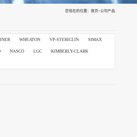
您现在的位置：
首页
>
公司产品
INER
WHEATON
VP-STERICLIN
SIMAX
D
NASCO
LGC
KIMBERLY-CLARK