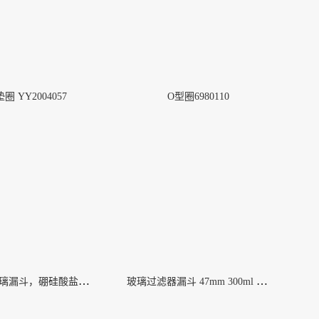
圈 YY2004057
O型圈6980110
300ml的玻璃漏斗，硼硅酸盐材质 XX1004704
玻璃过滤器漏斗 47mm 300ml 953751-0000