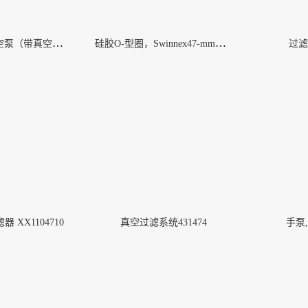
可修复式手动真空泵（带真空计）6133-0010
硅胶O-型圈，Swinnex47-mm换膜过滤器用 XX1104707
过滤
 过滤器 XX1104710
真空过滤系统431474
手泵,L