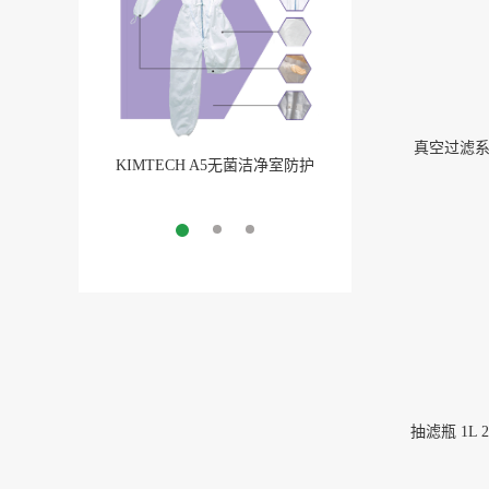
真空过滤系统
KIMTECH A5无菌洁净室防护
BarbLock®超安全软管卡
服
More
More
抽滤瓶 1L 27