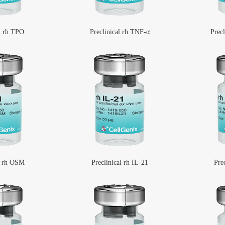
l rh TPO
Preclinical rh TNF-α
Prec
al rh OSM
Preclinical rh IL-21
Pre