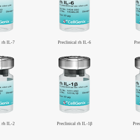
l rh IL-7
Preclinical rh IL-6
Pre
管卡箍
BarbLock®超安全软管卡箍(1)
More
l rh IL-2
Preclinical rh IL-1β
Prec