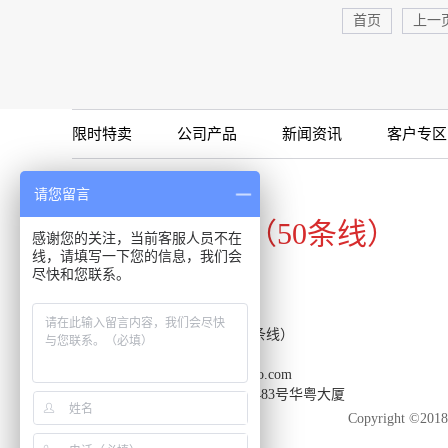
首页
上一
限时特卖
公司产品
新闻资讯
客户专区
咨询专线
请您留言
020-34821111（50条线）
感谢您的关注，当前客服人员不在
线，请填写一下您的信息，我们会
尽快和您联系。
客服热线：020-34821111（50条线）
传真：020-34820098
邮箱：support-reacon@huayueco.com
地址：广州市番禺区兴南大道483号华粤大厦
Copyright 