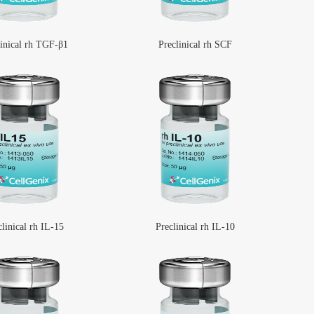
linical rh TGF-β1
Preclinical rh SCF
clinical rh IL-15
Preclinical rh IL-10