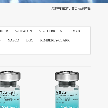
您现在的位置：
首页
>
公司产品
INER
WHEATON
VP-STERICLIN
SIMAX
D
NASCO
LGC
KIMBERLY-CLARK