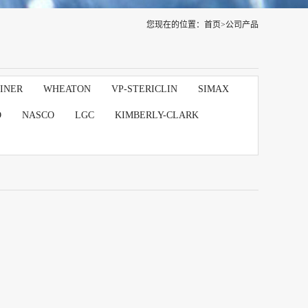
您现在的位置：
首页
>
公司产品
INER
WHEATON
VP-STERICLIN
SIMAX
D
NASCO
LGC
KIMBERLY-CLARK