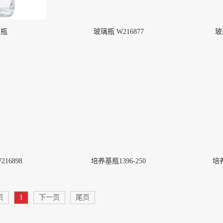
璃瓶
玻璃瓶 W216877
玻
16898
培养基瓶1396-250
培养
页
1
下一页
尾页