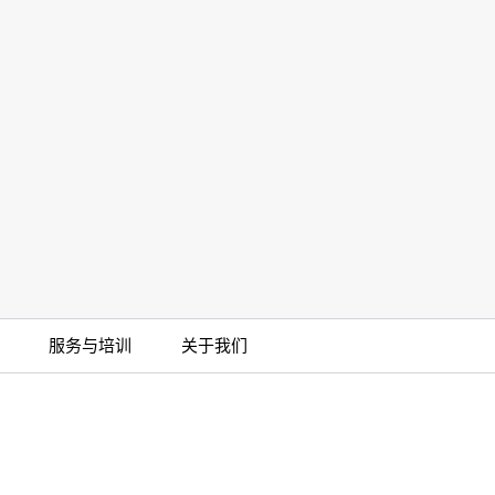
箍(1)
BarbLock®超安全软管卡箍
More
服务与培训
关于我们