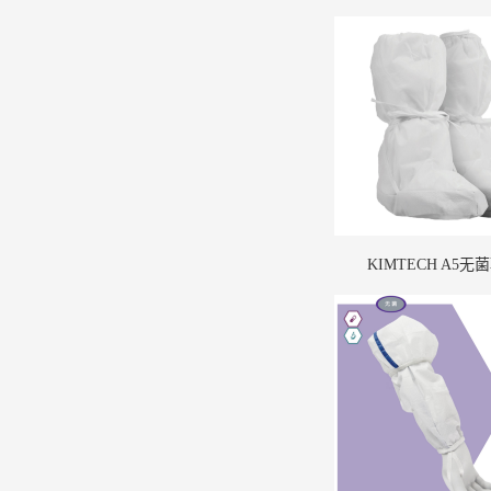
KIMTECH A5无