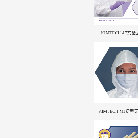
KIMTECH A7实
KIMTECH M3褶型