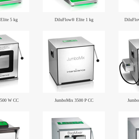
Elite 5 kg
DiluFlow® Elite 1 kg
DiluF
3500 W CC
JumboMix 3500 P CC
Jumb