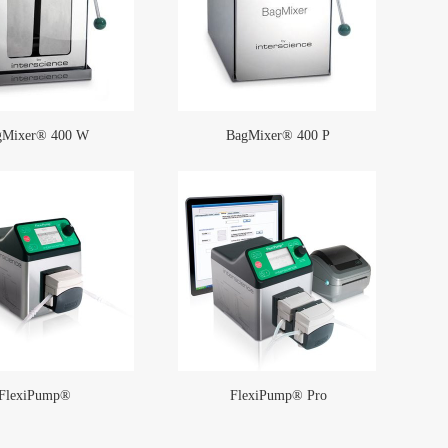
gMixer® 400 W
BagMixer® 400 P
FlexiPump®
FlexiPump® Pro