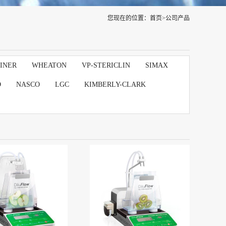
您现在的位置：
首页
>
公司产品
INER
WHEATON
VP-STERICLIN
SIMAX
D
NASCO
LGC
KIMBERLY-CLARK