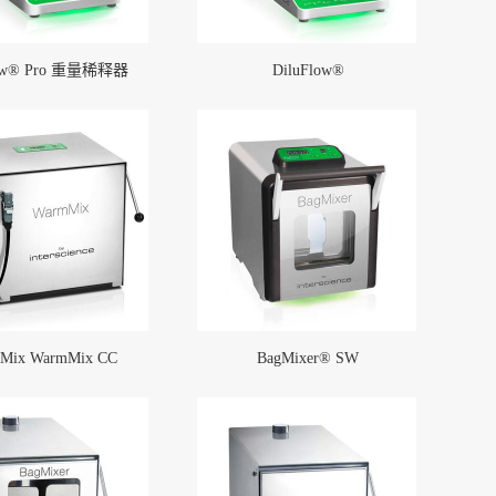
low® Pro 重量稀释器
DiluFlow®
oMix WarmMix CC
BagMixer® SW