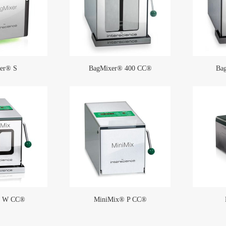
er® S
BagMixer® 400 CC®
Ba
管卡箍
BarbLock®超安全软管卡箍(1)
More
® W CC®
MiniMix® P CC®