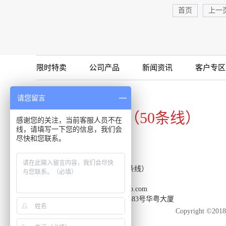
首页
上一
限时特卖
公司产品
新闻资讯
客户专区
咨询专线
请您留言
020-34821111（50条线）
感谢您的关注，当前客服人员不在
线，请填写一下您的信息，我们会
尽快和您联系。
客服热线：020-34821111（50条线）
传真：020-34820098
邮箱：support-reacon@huayueco.com
地址：广州市番禺区兴南大道483号华粤大厦
Copyright 