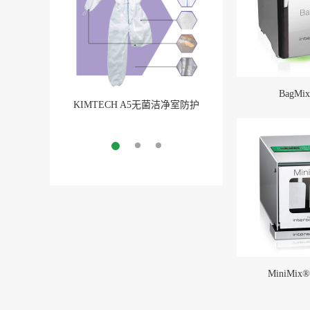
BagMix
KIMTECH A5无菌洁净室防护
BarbLock®超安全软
服
More
More
MiniMix