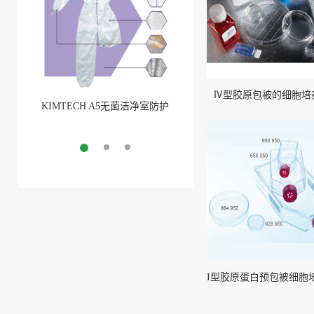
Ⅳ型胶原包被的细胞培
KIMTECH A5无菌洁净室防护
BarbLock®超安全软管卡箍
服
More
More