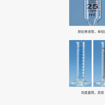
胖肚移液管，单刻
刻度量筒，高型