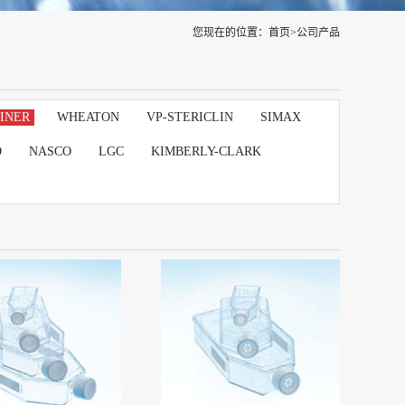
您现在的位置：
首页
>
公司产品
INER
WHEATON
VP-STERICLIN
SIMAX
D
NASCO
LGC
KIMBERLY-CLARK