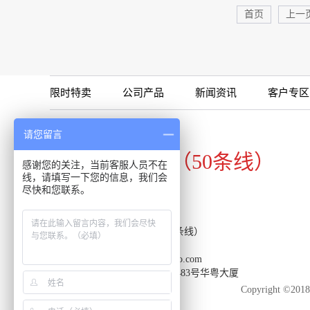
首页
上一
限时特卖
公司产品
新闻资讯
客户专区
咨询专线
请您留言
020-34821111（50条线）
感谢您的关注，当前客服人员不在
线，请填写一下您的信息，我们会
尽快和您联系。
客服热线：020-34821111（50条线）
传真：020-34820098
邮箱：support-reacon@huayueco.com
地址：广州市番禺区兴南大道483号华粤大厦
Copyright 