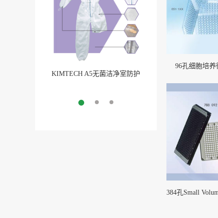
96孔细胞培养
KIMTECH A5无菌洁净室防护
BarbLock®超安全软管卡
服
More
More