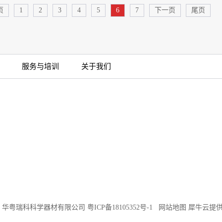
页
1
2
3
4
5
6
7
下一页
尾页
服务与培训
关于我们
©2018 华粤瑞科科学器材有限公司
粤ICP备18105352号-1
网站地图
犀牛云提