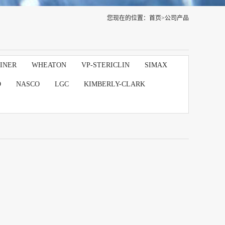
您现在的位置：
首页
>
公司产品
INER
WHEATON
VP-STERICLIN
SIMAX
D
NASCO
LGC
KIMBERLY-CLARK