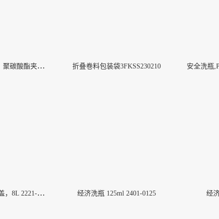
生物转运搬运篮，聚碳酸酯夹具7135-0001
折叠卷料包装袋3FKSS230210
KIMTECH A5无菌袖套
More
大壶 聚丙烯螺旋盖，8L 2221-0020
经济洗瓶 125ml 2401-0125
经济洗