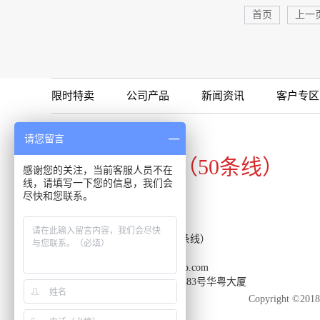
首页
上一
限时特卖
公司产品
新闻资讯
客户专区
咨询专线
请您留言
020-34821111（50条线）
感谢您的关注，当前客服人员不在
线，请填写一下您的信息，我们会
尽快和您联系。
客服热线：020-34821111（50条线）
传真：020-34820098
邮箱：support-reacon@huayueco.com
地址：广州市番禺区兴南大道483号华粤大厦
Copyright 