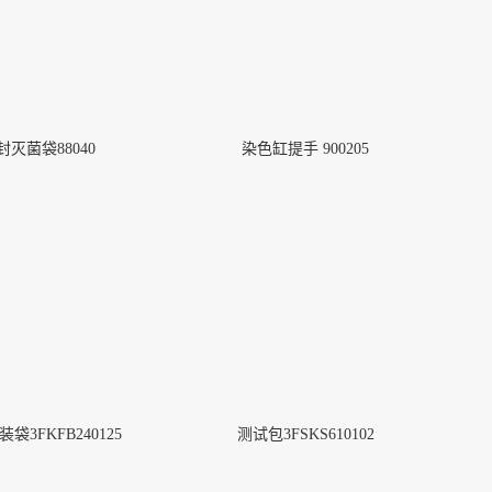
封灭菌袋88040
染色缸提手 900205
袋3FKFB240125
测试包3FSKS610102