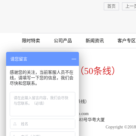
首页
上一
限时特卖
公司产品
新闻资讯
客户专区
咨询专线
请您留言
020-34821111（50条线）
感谢您的关注，当前客服人员不在
线，请填写一下您的信息，我们会
尽快和您联系。
客服热线：020-34821111（50条线）
传真：020-34820098
邮箱：support-reacon@huayueco.com
地址：广州市番禺区兴南大道483号华粤大厦
Copyright 