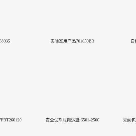
8035
实验室用产品701650BR
自
KIMTECH A5无菌鞋套
More
BT260120
安全试剂瓶搬运篮 6501-2500
无纺包装