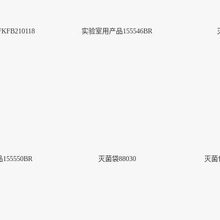
FB210118
实验室用产品155546BR
55550BR
灭菌袋88030
灭菌