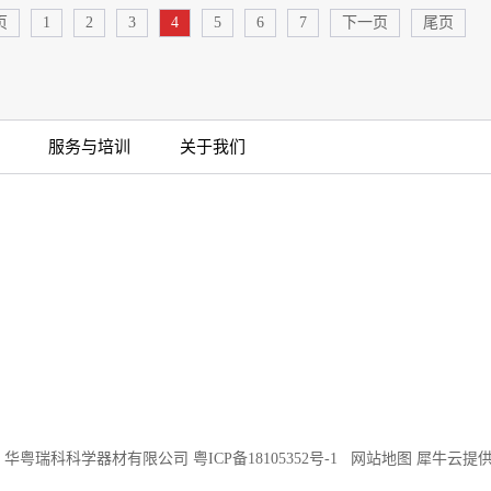
页
1
2
3
4
5
6
7
下一页
尾页
服务与培训
关于我们
©2018 华粤瑞科科学器材有限公司
粤ICP备18105352号-1
网站地图
犀牛云提