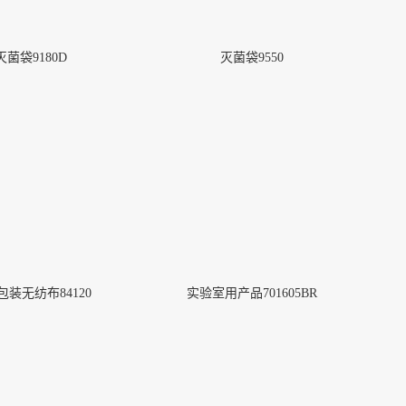
灭菌袋9180D
灭菌袋9550
包装无纺布84120
实验室用产品701605BR