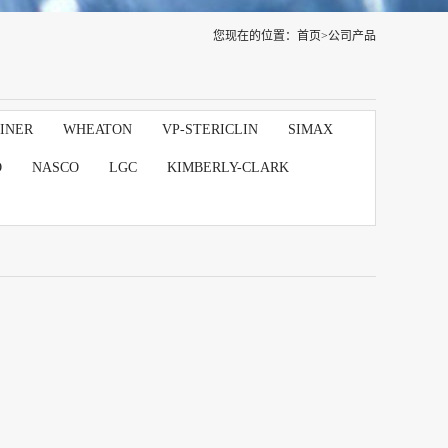
您现在的位置：
首页
>
公司产品
INER
WHEATON
VP-STERICLIN
SIMAX
D
NASCO
LGC
KIMBERLY-CLARK