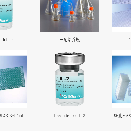
l rh IL-4
三角培养瓶
3.5升厌氧产气袋
More
LOCK® 1ml
Preclinical rh IL-2
96孔MA