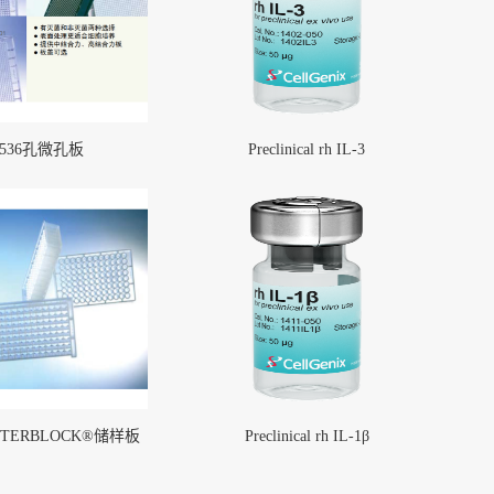
1536孔微孔板
Preclinical rh IL-3
STERBLOCK®储样板
Preclinical rh IL-1β