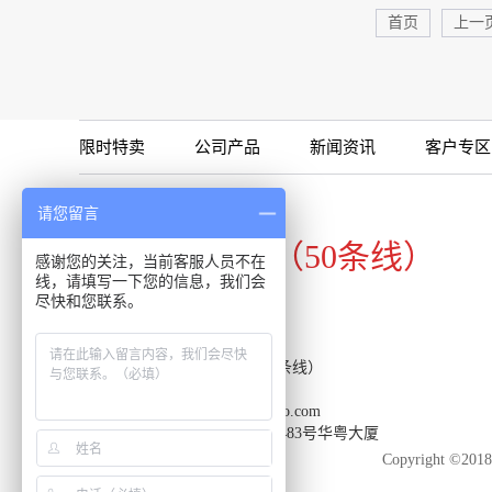
首页
上一
限时特卖
公司产品
新闻资讯
客户专区
咨询专线
请您留言
020-34821111（50条线）
感谢您的关注，当前客服人员不在
线，请填写一下您的信息，我们会
尽快和您联系。
客服热线：020-34821111（50条线）
传真：020-34820098
邮箱：support-reacon@huayueco.com
地址：广州市番禺区兴南大道483号华粤大厦
Copyright 