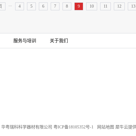
...
页
4
5
6
7
8
9
10
11
12
13
服务与培训
关于我们
©2018 华粤瑞科科学器材有限公司
粤ICP备18105352号-1
网站地图
犀牛云提