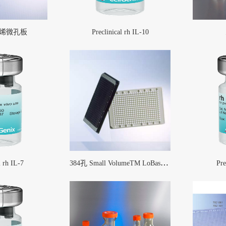
丙烯微孔板
Preclinical rh IL-10
384孔 Small VolumeTM LoBase微孔板
l rh IL-7
Pre