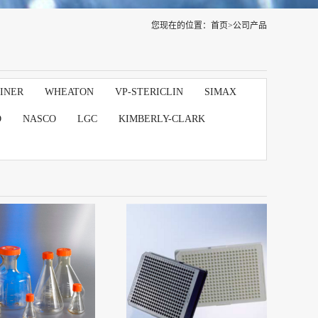
您现在的位置：
首页
>
公司产品
INER
WHEATON
VP-STERICLIN
SIMAX
D
NASCO
LGC
KIMBERLY-CLARK