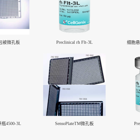
包被微孔板
Preclinical rh Flt-3L
细胞悬浮
W钢丝加
Sani-Tech® STHT®-W钢丝加
-W-
强型硅胶扣压管及STHT®-W-
(1)
CO钢丝加强型硅胶扣压管（
More
4500-3L
SensoPlateTM微孔板
Pre