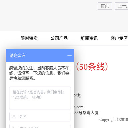
首页
上一
限时特卖
公司产品
新闻资讯
客户专区
咨询专线
请您留言
020-34821111（50条线）
感谢您的关注，当前客服人员不在
线，请填写一下您的信息，我们会
尽快和您联系。
客服热线：020-34821111（50条线）
传真：020-34820098
邮箱：support-reacon@huayueco.com
地址：广州市番禺区兴南大道483号华粤大厦
Copyright 