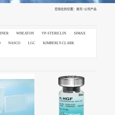
您现在的位置：
首页
>
公司产品
INER
WHEATON
VP-STERICLIN
SIMAX
D
NASCO
LGC
KIMBERLY-CLARK