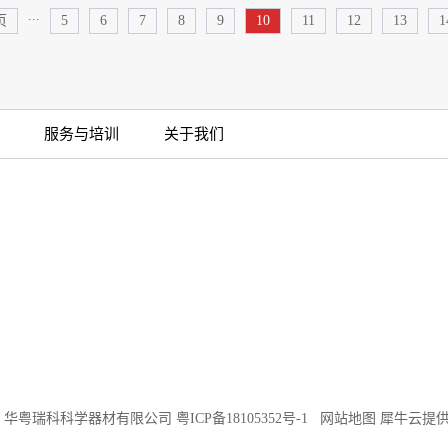
...
页
5
6
7
8
9
10
11
12
13
1
服务与培训
关于我们
©2018 华粤瑞科科学器材有限公司
粤ICP备18105352号-1
网站地图
犀牛云提