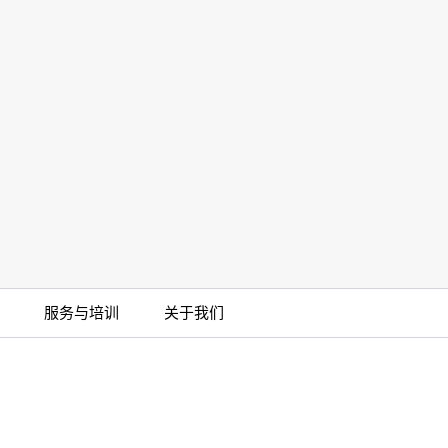
DiluFlow® Elite 1 kg
More
服务与培训
关于我们