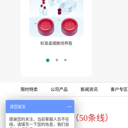
标准盖细胞培养瓶
聚酯盖三角培养瓶
More
More
限时特卖
公司产品
新闻资讯
客户专区
咨询专线
请您留言
020-34821111（50条线）
感谢您的关注，当前客服人员不在
线，请填写一下您的信息，我们会