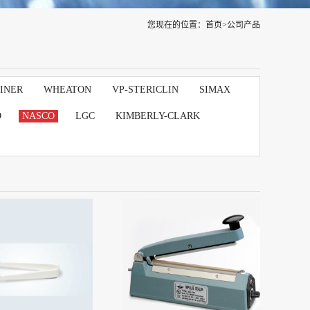
您现在的位置：
首页
>
公司产品
INER
WHEATON
VP-STERICLIN
SIMAX
D
NASCO
LGC
KIMBERLY-CLARK