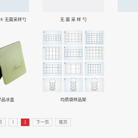
RE® 无菌采样勺
无 菌 采 样 勺
样品冰盒
均质袋样品架
页
1
2
下一页
尾页