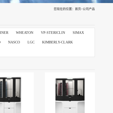
您现在的位置：
首页
>
公司产品
INER
WHEATON
VP-STERICLIN
SIMAX
D
NASCO
LGC
KIMBERLY-CLARK