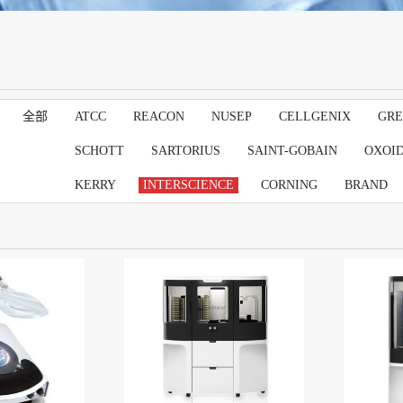
全部
ATCC
REACON
NUSEP
CELLGENIX
GRE
SCHOTT
SARTORIUS
SAINT-GOBAIN
OXOI
KERRY
INTERSCIENCE
CORNING
BRAND