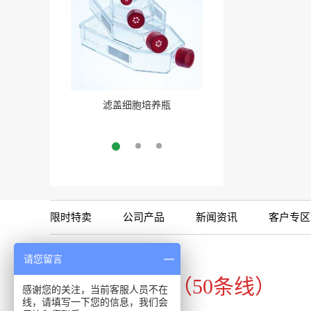
滤盖细胞培养瓶
三角培养瓶
More
More
限时特卖
公司产品
新闻资讯
客户专区
咨询专线
请您留言
020-34821111（50条线）
感谢您的关注，当前客服人员不在
线，请填写一下您的信息，我们会