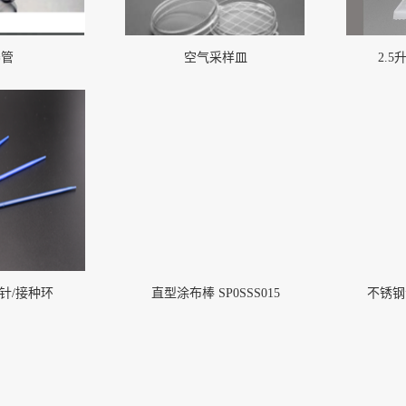
养管
空气采样皿
2.
针/接种环
直型涂布棒 SP0SSS015
不锈钢涂