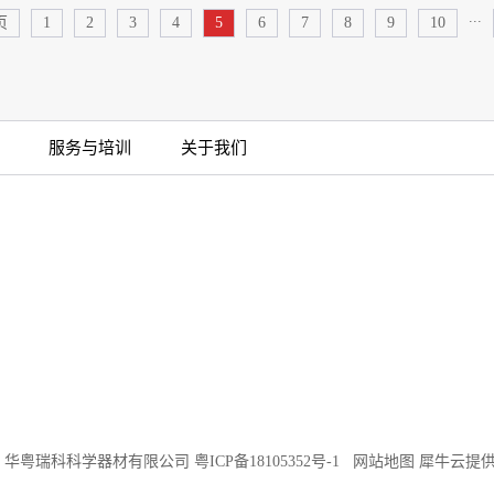
...
页
1
2
3
4
5
6
7
8
9
10
服务与培训
关于我们
©2018 华粤瑞科科学器材有限公司
粤ICP备18105352号-1
网站地图
犀牛云提