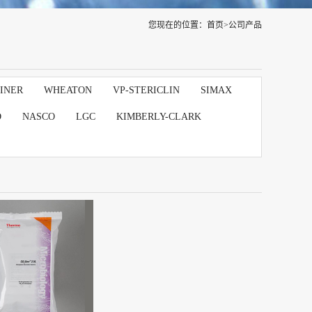
您现在的位置：
首页
>
公司产品
INER
WHEATON
VP-STERICLIN
SIMAX
D
NASCO
LGC
KIMBERLY-CLARK