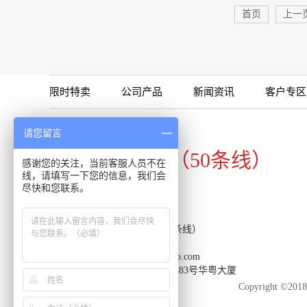
首页
上一
限时特卖
公司产品
新闻资讯
客户专区
咨询专线
请您留言
020-34821111（50条线）
感谢您的关注，当前客服人员不在
线，请填写一下您的信息，我们会
尽快和您联系。
客服热线：020-34821111（50条线）
传真：020-34820098
邮箱：support-reacon@huayueco.com
地址：广州市番禺区兴南大道483号华粤大厦
Copyright 