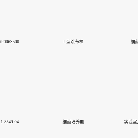
006S500
L型涂布棒
细菌
烯容器瓶
标准盖悬浮细胞培养瓶
More
8549-04
细菌培养皿
实验室用