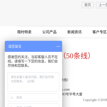
首页
上一
限时特卖
公司产品
新闻资讯
客户专区
咨询专线
请您留言
020-34821111（50条线）
感谢您的关注，当前客服人员不在
线，请填写一下您的信息，我们会
尽快和您联系。
客服热线：020-34821111（50条线）
传真：020-34820098
邮箱：support-reacon@huayueco.com
地址：广州市番禺区兴南大道483号华粤大厦
Copyright 