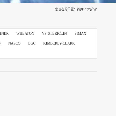
您现在的位置：
首页
>
公司产品
INER
WHEATON
VP-STERICLIN
SIMAX
D
NASCO
LGC
KIMBERLY-CLARK