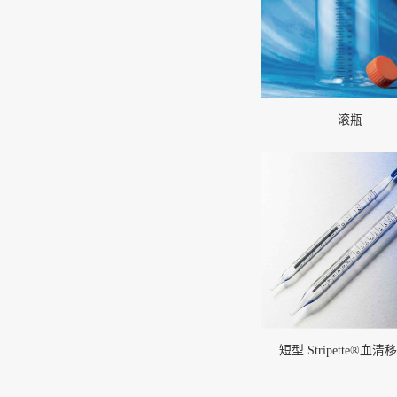
滚瓶
短型 Stripette®血