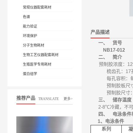
常规仪器配套耗材
色谱
能力验证
产品描述
环境保护
一、
货号
分子生物耗材
NB17-012
生物工艺仪器配套耗材
二、
简介
预制胶浓度：
1
生殖医学专用耗材
梳齿孔：
17
蛋白组学
每孔容积：
预制胶板尺
预制胶尺寸
推荐产品
TRANSLATE
更多>
三、
储存温度
2-8℃
冷藏，不
四、
电泳条件
1
、电泳条件
系列
凝