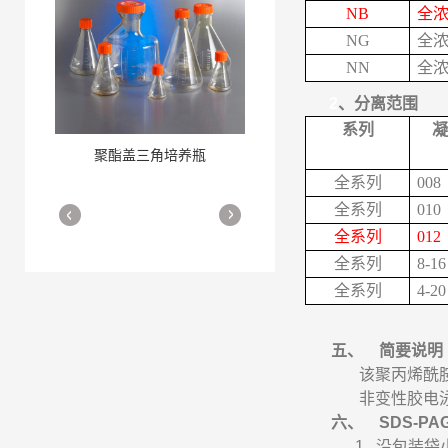
NB
全
NG
全
NN
全
2
、分离范围
系列
凝
聚酯盖三角培养瓶
三角培养瓶
More
More
全系列
008
全系列
010
全系列
012
全系列
8-16
全系列
4-20
五、
简要说明
该聚丙烯酰
细胞培养瓶
More
非变性胶电
六、
SDS-PA
1.
沿包装袋