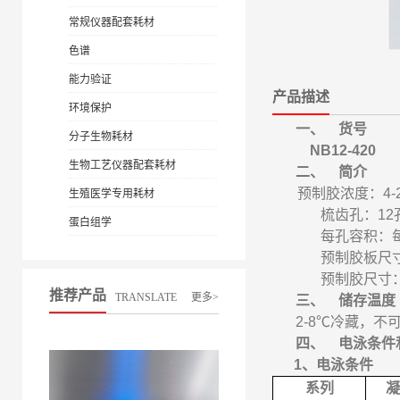
常规仪器配套耗材
色谱
能力验证
产品描述
环境保护
一、
货号
分子生物耗材
NB12-420
生物工艺仪器配套耗材
二、
简介
预制胶浓度：
4-
生殖医学专用耗材
梳齿孔：
12
蛋白组学
每孔容积：
预制胶板尺
预制胶尺寸
推荐产品
TRANSLATE
更多>
三、
储存温度
2-8℃
冷藏，不
四、
电泳条件
1
、电泳条件
系列
凝