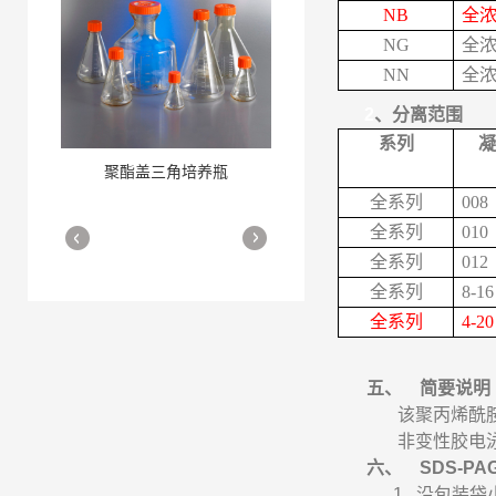
NB
全
NG
全
NN
全
2
、分离范围
系列
凝
聚酯盖三角培养瓶
三角培养瓶
More
More
全系列
008
全系列
010
全系列
012
全系列
8-16
全系列
4-20
五、
简要说明
该聚丙烯酰
细胞培养瓶
More
非变性胶电
六、
SDS-PA
1.
沿包装袋