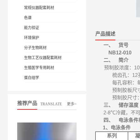
常规仪器配套耗材
色谱
能力验证
产品描述
环境保护
一、
货号
分子生物耗材
NB12-010
生物工艺仪器配套耗材
二、
简介
预制胶浓度：
1
生殖医学专用耗材
梳齿孔：
12
蛋白组学
每孔容积：
预制胶板尺
预制胶尺寸
推荐产品
TRANSLATE
更多>
三、
储存温度
2-8℃
冷藏，不
四、
电泳条件
1
、电泳条件
系列
凝