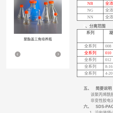
NB
全
NG
全
NN
全
2
、分离范围
系列
凝
聚酯盖三角培养瓶
三角培养瓶
More
More
全系列
008
全系列
010
全系列
012
全系列
8-16
全系列
4-20
五、
简要说明
该聚丙烯酰
细胞培养瓶
More
非变性胶电
六、
SDS-PA
1.
沿包装袋