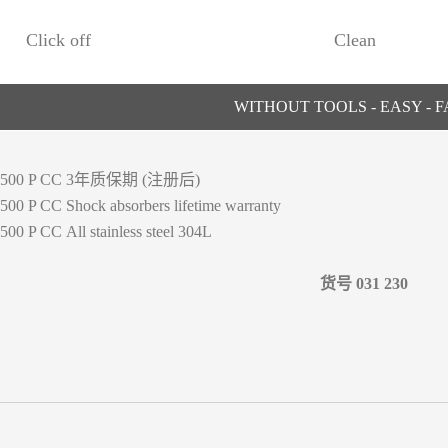
Click off
Clean
WITHOUT TOOLS - EASY - F
3年质保期 (注册后)
Shock absorbers lifetime warranty
All stainless steel 304L
货号 031 230