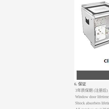
6. 保证
3年质保期 (注册后)
Window door lifetime
Shock absorbers lifet