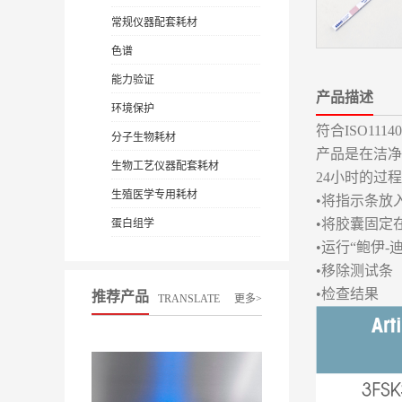
常规仪器配套耗材
色谱
能力验证
产品描述
环境保护
符合ISO1114
分子生物耗材
产品是在洁净
生物工艺仪器配套耗材
24小时的过
生殖医学专用耗材
•将指示条放
•将胶囊固定在
蛋白组学
•运行“鲍伊-迪克
•移除测试条
•检查结果
推荐产品
TRANSLATE
更多>