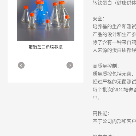
转铁蛋白（健康供体提
安全：
培养基的生产和测试
产品的设计和生产参
除了含有一种来自
聚酯盖三角培养瓶
三角培养瓶
人来源的蛋白质都
More
More
高质量控制：
质量质控包括无菌、
经过严格的无菌测试，
每个批次的DC培养
中。
高性能：
细胞培养瓶
More
基于公司内部和客