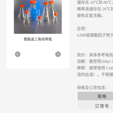
储存在-20℃到-80℃
稀释液储存在-20℃到
避免反复冻融。
应用：
GMP级细胞因子用
聚酯盖三角培养瓶
三角培养瓶
More
More
效价：具体参考每批
溶解：推荐用200μl 
稀释：推荐使用 Ce
适的血清）。不根
规格及订货信息：
细胞培养瓶
More