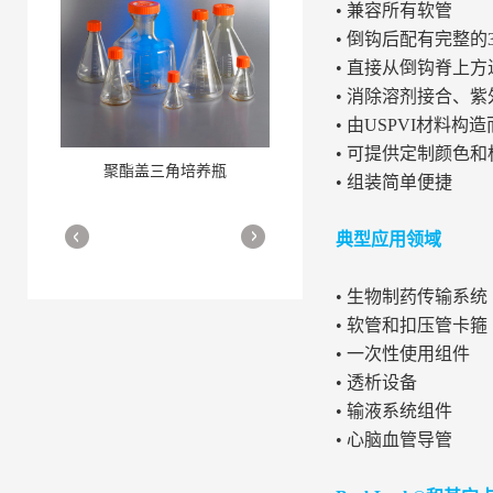
• 兼容所有软管
• 倒钩后配有完整的
• 直接从倒钩脊上方
• 消除溶剂接合、
• 由USPVI材料构
• 可提供定制颜色
聚酯盖三角培养瓶
三角培养瓶
• 组装简单便捷
More
More
典型应用领域
• 生物制药传输系统
• 软管和扣压管卡箍
• 一次性使用组件
• 透析设备
• 输液系统组件
细胞培养瓶
More
• 心脑血管导管