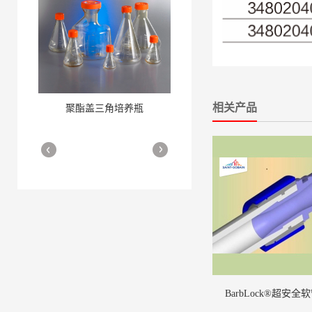
相关产品
聚酯盖三角培养瓶
三角培养瓶
More
More
细胞培养瓶
More
BarbLock®超安全