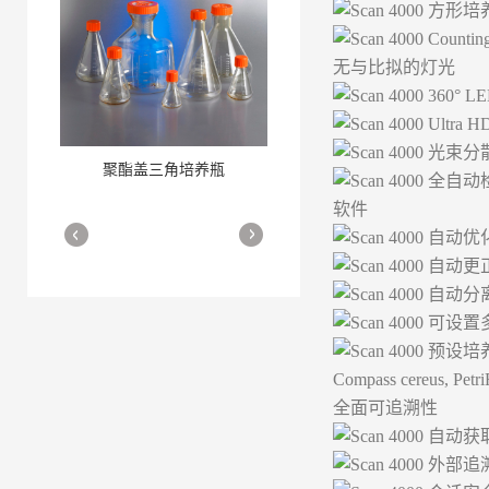
方形培养
Counting
无与比拟的灯光
360° LED
Ultra HD 
光束分散
聚酯盖三角培养瓶
三角培养瓶
全自动检
More
More
软件
自动优
自动更
自动分
可设置
预设培养基： P
Compass cereus, Pe
全面可追溯性
细胞培养瓶
More
自动获
外部追溯: