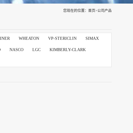
您现在的位置：
首页
>
公司产品
INER
WHEATON
VP-STERICLIN
SIMAX
D
NASCO
LGC
KIMBERLY-CLARK