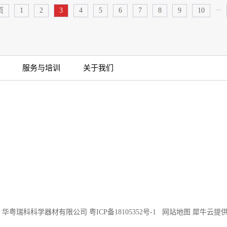
...
页
1
2
3
4
5
6
7
8
9
10
服务与培训
关于我们
©2018 华粤瑞科科学器材有限公司
粤ICP备18105352号-1
网站地图
犀牛云提