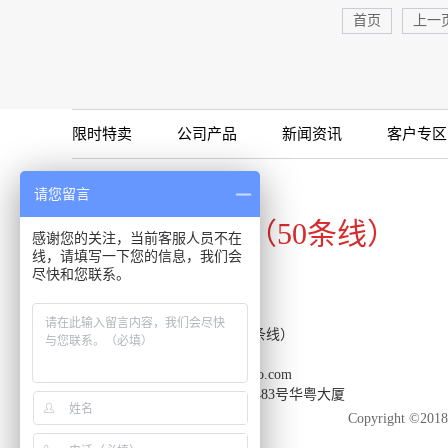
首页
上一
限时特卖
公司产品
新闻资讯
客户专区
咨询专线
请您留言
020-34821111（50条线）
感谢您的关注，当前客服人员不在
线，请填写一下您的信息，我们会
尽快和您联系。
客服热线：020-34821111（50条线）
传真：020-34820098
邮箱：support-reacon@huayueco.com
地址：广州市番禺区兴南大道483号华粤大厦
Copyright 