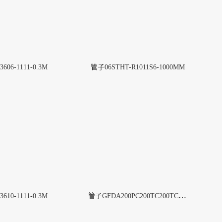
606-1111-0.3M
管子06STHT-R1011S6-1000MM
管子GFDA200PC200TC200TCS-3000MM
610-1111-0.3M