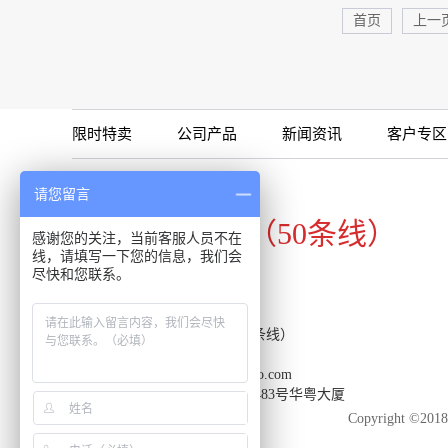
首页
上一
限时特卖
公司产品
新闻资讯
客户专区
咨询专线
请您留言
020-34821111（50条线）
感谢您的关注，当前客服人员不在
线，请填写一下您的信息，我们会
尽快和您联系。
客服热线：020-34821111（50条线）
传真：020-34820098
邮箱：support-reacon@huayueco.com
地址：广州市番禺区兴南大道483号华粤大厦
Copyright 