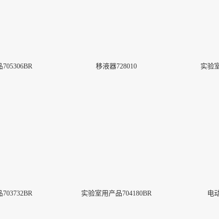
05306BR
移液器728010
实验室
的安全
Pure-Fit® SC洁净室外的安全
无菌连接(1)
More
03732BR
实验室用产品704180BR
电动