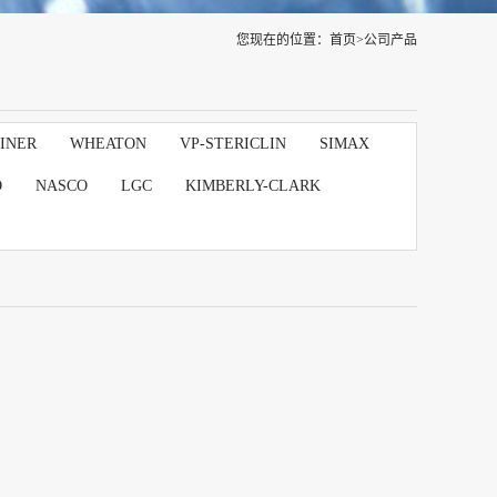
您现在的位置：
首页
>
公司产品
INER
WHEATON
VP-STERICLIN
SIMAX
D
NASCO
LGC
KIMBERLY-CLARK