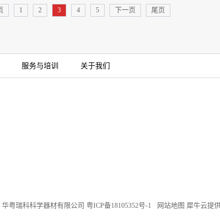
页
1
2
3
4
5
下一页
尾页
服务与培训
关于我们
©2018 华粤瑞科科学器材有限公司
粤ICP备18105352号-1
网站地图
犀牛云提