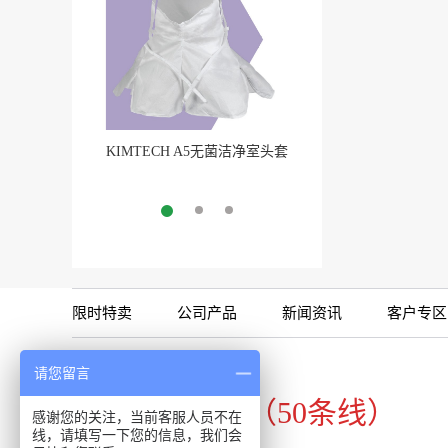
KIMTECH A5无菌洁净室头套
Pure-Fit® SC洁净室外
More
无菌连接
More
限时特卖
公司产品
新闻资讯
客户专区
咨询专线
请您留言
020-34821111（50条线）
感谢您的关注，当前客服人员不在
线，请填写一下您的信息，我们会