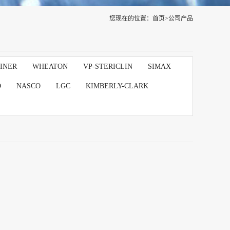
您现在的位置：
首页
>
公司产品
INER
WHEATON
VP-STERICLIN
SIMAX
D
NASCO
LGC
KIMBERLY-CLARK