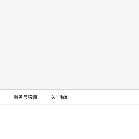
的安全
Pure-Fit® SC洁净室外的安全
无菌连接(1)
More
服务与培训
关于我们