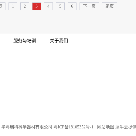
页
1
2
3
4
5
6
下一页
尾页
服务与培训
关于我们
©2018 华粤瑞科科学器材有限公司
粤ICP备18105352号-1
网站地图
犀牛云提