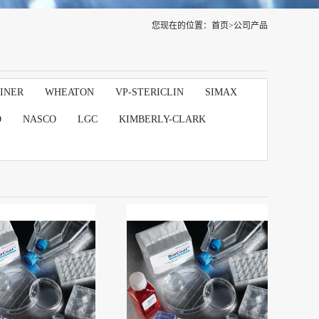
您现在的位置：
首页
>
公司产品
INER
WHEATON
VP-STERICLIN
SIMAX
D
NASCO
LGC
KIMBERLY-CLARK