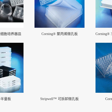
的细胞培养器皿
Corning® 聚丙烯微孔板
的安全
Pure-Fit® SC洁净室外的安全
无菌连接
More
g®半量板
Stripwell™ 可拆卸微孔板
Cor